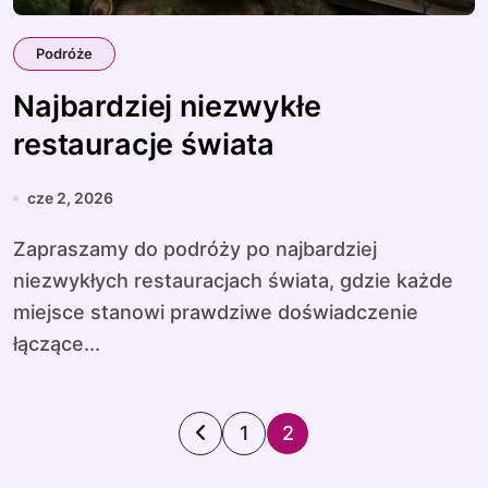
Podróże
Najbardziej niezwykłe
restauracje świata
cze 2, 2026
Zapraszamy do podróży po najbardziej
niezwykłych restauracjach świata, gdzie każde
miejsce stanowi prawdziwe doświadczenie
łączące...
S
1
2
t