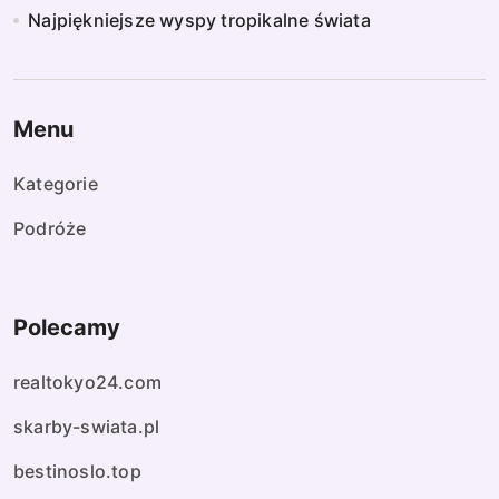
Najpiękniejsze wyspy tropikalne świata
w
p
i
Menu
s
Kategorie
ó
Podróże
w
Polecamy
realtokyo24.com
skarby-swiata.pl
bestinoslo.top