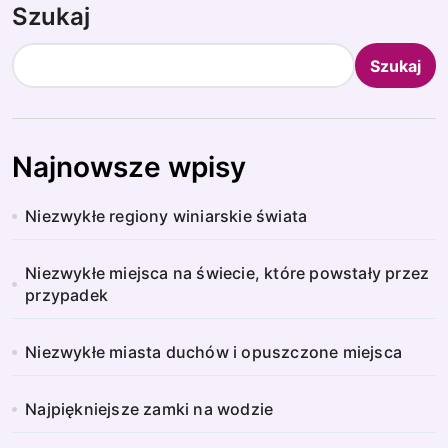
Szukaj
r
o
Szukaj
n
i
Najnowsze wpisy
c
Niezwykłe regiony winiarskie świata
o
w
Niezwykłe miejsca na świecie, które powstały przez
przypadek
a
n
Niezwykłe miasta duchów i opuszczone miejsca
i
Najpiękniejsze zamki na wodzie
e