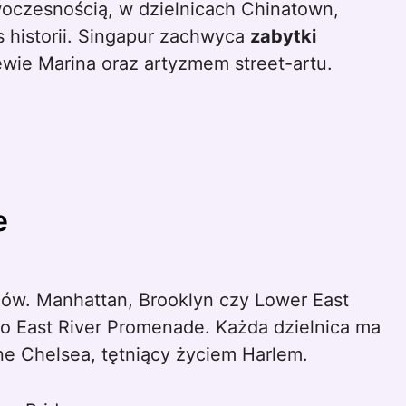
woczesnością, w dzielnicach Chinatown,
s historii. Singapur zachwyca
zabytki
ewie Marina oraz artyzmem street-artu.
e
wców. Manhattan, Brooklyn czy Lower East
 po East River Promenade. Każda dzielnica ma
e Chelsea, tętniący życiem Harlem.