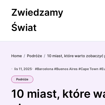
Skip
to
Zwiedzamy
content
Świat
Home
Podróże
10 miast, które warto zobaczyć
lis 11, 2025
#
Barcelona
#
Buenos Aires
#
Cape Town
#
E
Podróże
10 miast, które 