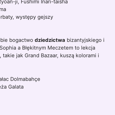
yoan-ji, Fushimi Inari-taisha
ama
rbaty, występy gejszy
sobie bogactwo
dziedzictwa
bizantyjskiego i
Sophia a Błękitnym Meczetem to lekcja
 takie jak Grand Bazaar, kuszą kolorami i
pałac Dolmabahçe
eża Galata