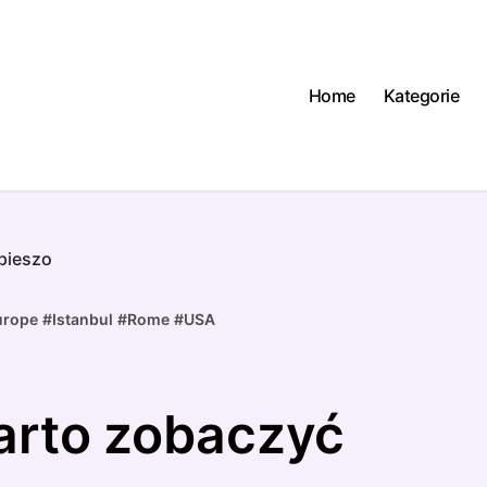
Home
Kategorie
 pieszo
urope
#
Istanbul
#
Rome
#
USA
warto zobaczyć