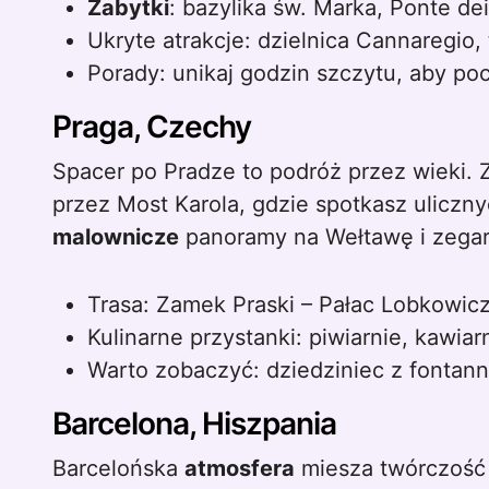
Zabytki
: bazylika św. Marka, Ponte de
Ukryte atrakcje: dzielnica Cannaregio,
Porady: unikaj godzin szczytu, aby po
Praga, Czechy
Spacer po Pradze to podróż przez wieki. 
przez Most Karola, gdzie spotkasz uliczn
malownicze
panoramy na Wełtawę i zegar
Trasa: Zamek Praski – Pałac Lobkowic
Kulinarne przystanki: piwiarnie, kawiar
Warto zobaczyć: dziedziniec z fontan
Barcelona, Hiszpania
Barcelońska
atmosfera
miesza twórczość