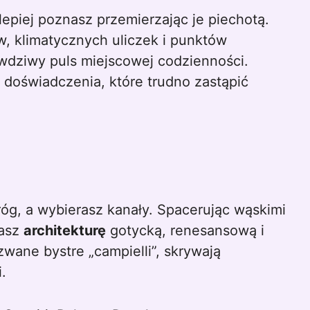
 klimatycznych uliczek i punktów
wdziwy puls miejscowej codzienności.
doświadczenia, które trudno zastąpić
róg, a wybierasz kanały. Spacerując wąskimi
nasz
architekturę
gotycką, renesansową i
wane bystre „campielli”, skrywają
.