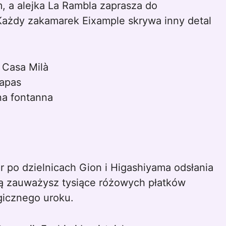
, a alejka La Rambla zaprasza do
Każdy zakamarek Eixample skrywa inny detal
 Casa Milà
tapas
na fontanna
r po dzielnicach Gion i Higashiyama odsłania
ną zauważysz tysiące różowych płatków
gicznego uroku.