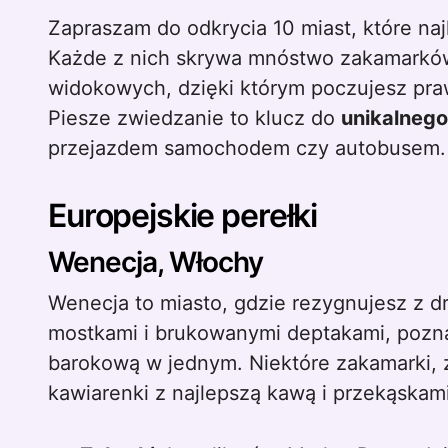
Zapraszam do odkrycia 10 miast, które najlepiej poznasz przemierzając je piechotą.
Każde z nich skrywa mnóstwo zakamarków,
widokowych, dzięki którym poczujesz pra
Piesze zwiedzanie to klucz do
unikalnego
przejazdem samochodem czy autobusem.
Europejskie perełki
Wenecja, Włochy
Wenecja to miasto, gdzie rezygnujesz z d
mostkami i brukowanymi deptakami, poz
barokową w jednym. Niektóre zakamarki, z
kawiarenki z najlepszą kawą i przekąskami