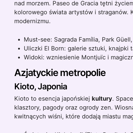
nad morzem. Paseo de Gracia tętni życiem
kolorowego świata artystów i straganów. 
modernizmu.
Must-see: Sagrada Família, Park Güell,
Uliczki El Born: galerie sztuki, knajpki 
Widoki: wzniesienie Montjuïc i magicz
Azjatyckie metropolie
Kioto, Japonia
Kioto to esencja japońskiej
kultury
. Space
klasztory, pagody oraz ogrody zen. Wios
kwitnących wiśni, które dodają miastu ma