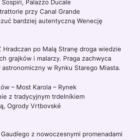
i Sospiri, Palazzo Ducale
 trattorie przy Canal Grande
czuć bardziej autentyczną Wenecję
Z Hradczan po Malą Stranę droga wiedzie
ych grajków i malarzy. Praga zachwyca
 astronomiczny w Rynku Starego Miasta.
zów – Most Karola – Rynek
nie z tradycyjnym trdelníkiem
ną, Ogrody Vrtbovské
 Gaudíego z nowoczesnymi promenadami